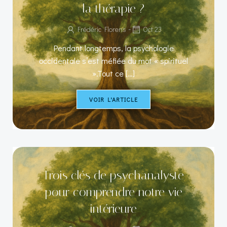
la thérapie ?
-
Frédéric Florens
Oct 23
Pendant longtemps, la psychologie
occidentale s’est méfiée du mot « spirituel
».Tout ce […]
VOIR L'ARTICLE
Trois clés de psychanalyste
pour comprendre notre vie
intérieure