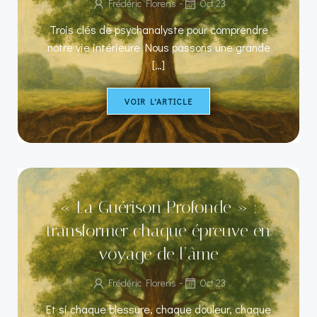
-
Frédéric Florens
Oct 23
Trois clés de psychanalyste pour comprendre
notre vie intérieure Nous passons une grande
[…]
VOIR L'ARTICLE
« La Guérison Profonde » :
transformer chaque épreuve en
voyage de l’âme
-
Frédéric Florens
Oct 23
Et si chaque blessure, chaque douleur, chaque