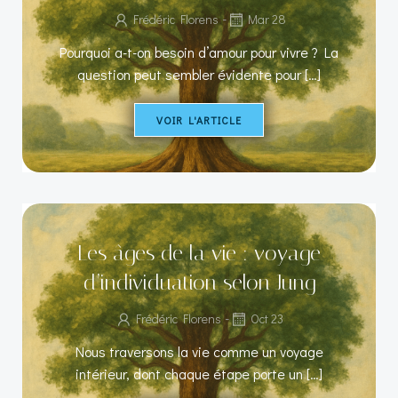
-
Frédéric Florens
Mar 28
Pourquoi a-t-on besoin d’amour pour vivre ? La
question peut sembler évidente pour […]
VOIR L'ARTICLE
Les âges de la vie : voyage
d’individuation selon Jung
-
Frédéric Florens
Oct 23
Nous traversons la vie comme un voyage
intérieur, dont chaque étape porte un […]