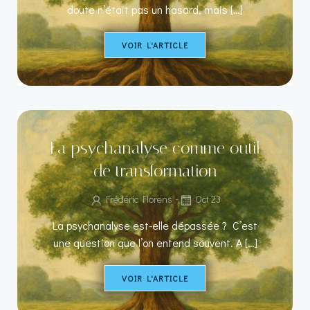
doute n’était pas un hasard, mais […]
VOIR L'ARTICLE
La psychanalyse comme outil
de transformation
-
Frédéric Florens
Oct 23
La psychanalyse est-elle dépassée ? C’est
une question que l’on entend souvent. A […]
VOIR L'ARTICLE