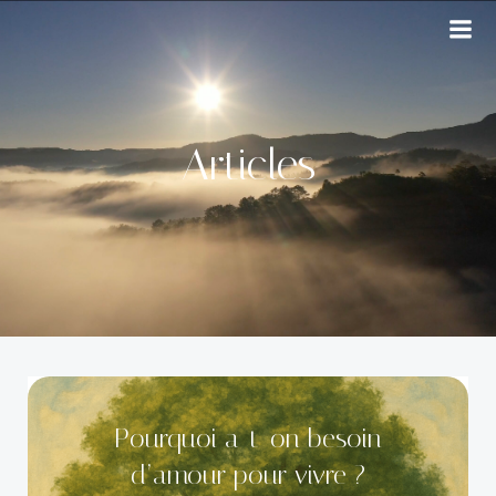
Aller
au
contenu
Articles
Pourquoi a-t-on besoin
d’amour pour vivre ?