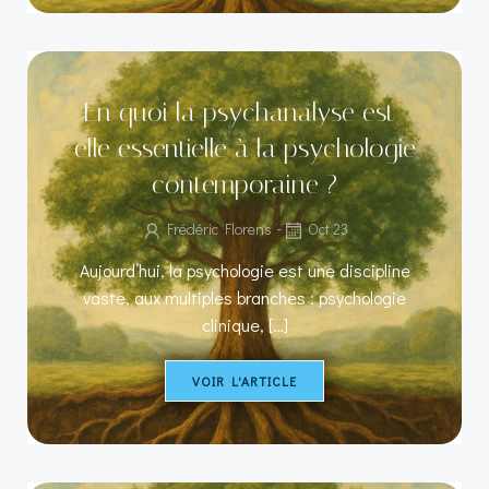
En quoi la psychanalyse est-
elle essentielle à la psychologie
contemporaine ?
-
Frédéric Florens
Oct 23
Aujourd’hui, la psychologie est une discipline
vaste, aux multiples branches : psychologie
clinique, […]
VOIR L'ARTICLE