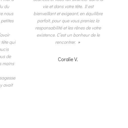
lu du
vie et dans votre tête. Il est
re nous
bienveillant et exigeant, en équilibre
 petites
parfait, pour que vous preniez la
responsabilité et les rênes de votre
’avoir
existence. C’est un bonheur de le
tête qui
rencontrer.
»
oucis
ous de
Coralie V.
es mains
e sagesse
y avait