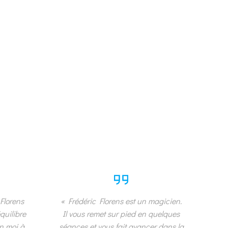
Florens
« Frédéric Florens est un magicien.
quilibre
Il vous remet sur pied en quelques
 en moi à
séances et vous fait avancer dans la