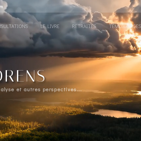
om
SULTATIONS
LE LIVRE
RETRAITES
TÉMOIGNAGE
ORENS
lyse et autres perspectives...