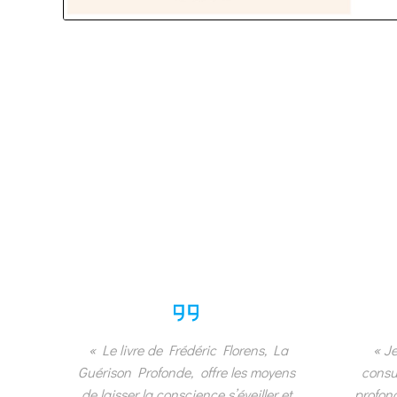
« Le livre de Frédéric Florens,
La
« Je
Guérison Profonde,
offre les moyens
consu
de laisser la conscience s’éveiller et
profond