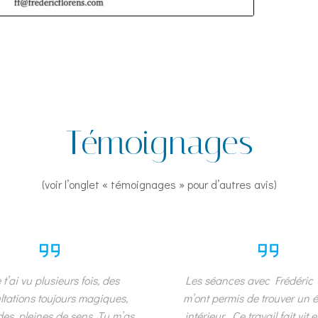
Témoignages
(voir l’onglet « témoignages » pour d’autres avis)
 t’ai vu plusieurs fois, des
Les séances avec Frédéric 
ltations toujours magiques,
m’ont permis de trouver un é
es, pleines de sens. Tu m’as
intérieur . Ce travail fait vit