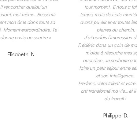
ait rencontrer quelqu’un
tout moment. Il nous a fal
ortant, moi-même. Ressentir
temps, mais de cette maniè
ent mon âme dans toute sa
avons pu éliminer toutes les
. Moment extraordinaire. Te
pierres du chemin.
 donne envie de sourire »
J’ai parfois l’impression d
Frédéric dans un coin de ma 
m’aide à résoudre mes s
Elisabeth N.
quotidien. Je souhaite à t
faire un petit séjour entre s
et son intelligence.
Frédéric, votre talent et votr
ont transformé ma vie… et il 
du travail !
Philippe D.