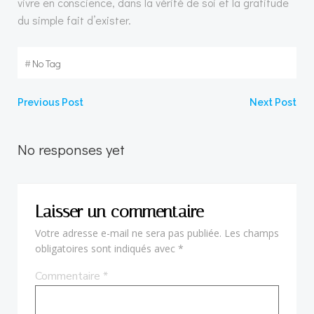
vivre en conscience, dans la vérité de soi et la gratitude
du simple fait d’exister.
#
No Tag
Post
Post
Previous Post
Next Post
navigation
navigation
No responses yet
Laisser un commentaire
Votre adresse e-mail ne sera pas publiée.
Les champs
obligatoires sont indiqués avec
*
Commentaire
*