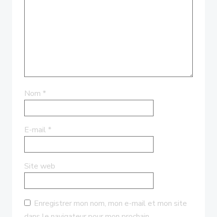
Nom
*
E-mail
*
Site web
Enregistrer mon nom, mon e-mail et mon site
dans le navigateur pour mon prochain